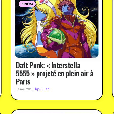
CINÉMA
Daft Punk: « Interstella
5555 » projeté en plein air à
Paris
by Julien
31 mai 2018