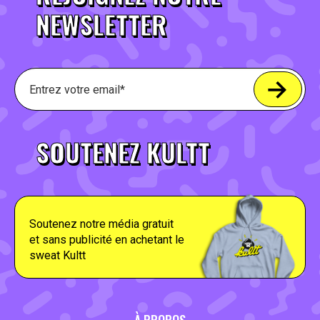
NEWSLETTER
SOUTENEZ KULTT
Soutenez notre média gratuit
et sans publicité en achetant le
sweat Kultt