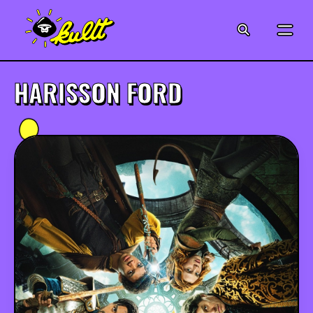
CINÉMA
SÉRIES
HARISSON FORD
MODE
MUSIQUE
CRÉATION
ART
JEUX-VIDÉO
VINTAGE