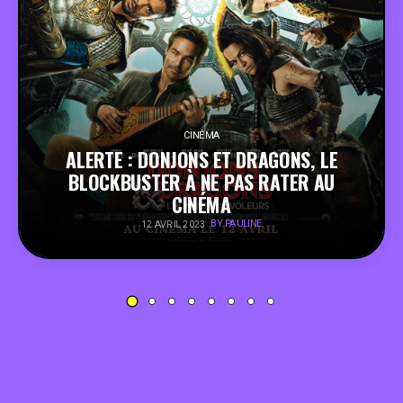
PEOPLE
FOOD
BONS PLANS
CINÉMA
ALERTE : DONJONS ET DRAGONS, LE
BLOCKBUSTER À NE PAS RATER AU
SOUTENEZ KULTT
CINÉMA
BY PAULINE
12 AVRIL 2023