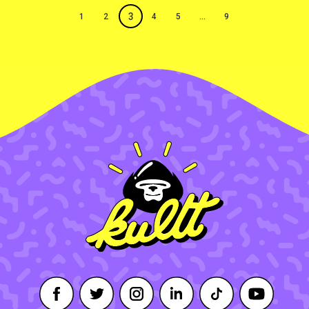
3
1
2
4
5
…
9