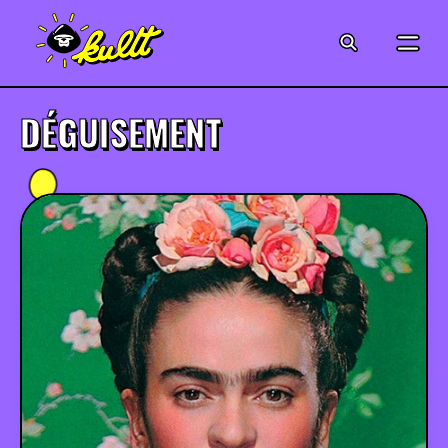
CINÉMA
SÉRIES
DÉGUISEMENT
MODE
MUSIQUE
CRÉATION
ART
JEUX-VIDÉO
VINTAGE