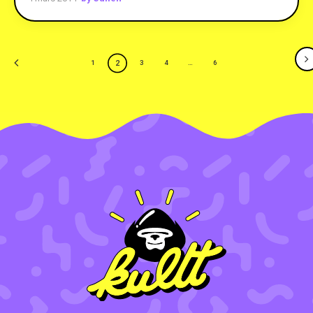
2
1
3
4
…
6