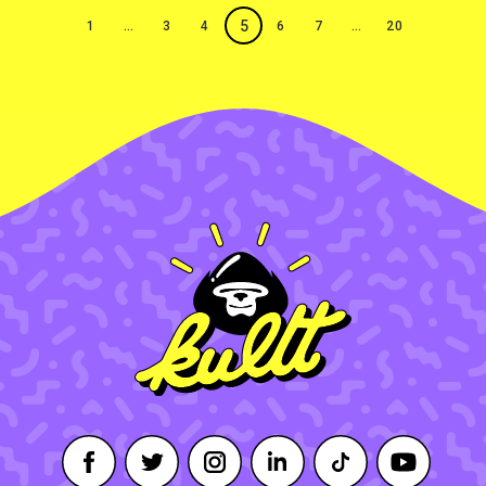
5
1
…
3
4
6
7
…
20