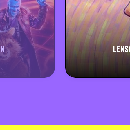
ON
LENS