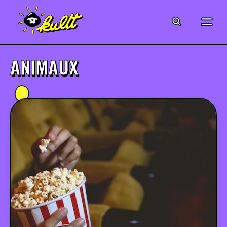
CINÉMA
SÉRIES
ANIMAUX
MODE
MUSIQUE
CRÉATION
ART
JEUX-VIDÉO
VINTAGE