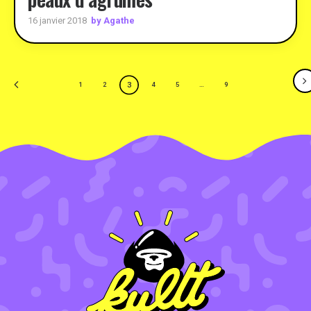
by Agathe
16 janvier 2018
3
1
2
4
5
…
9