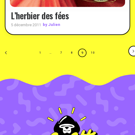
L’herbier des fées
by Julien
5 décembre 2011
9
1
…
7
8
10