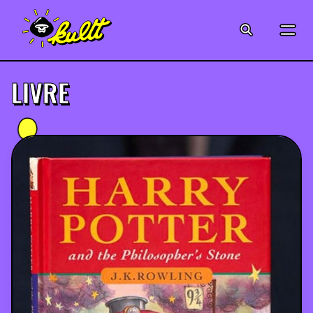
CINÉMA
SÉRIES
LIVRE
MODE
MUSIQUE
CRÉATION
ART
JEUX-VIDÉO
VINTAGE