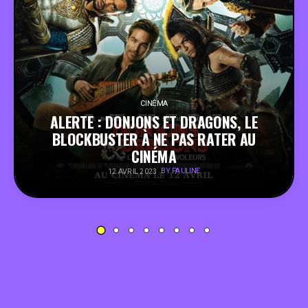
PEOPLE
FOOD
BONS PLANS
CINÉMA
ALERTE : DONJONS ET DRAGONS, LE
BLOCKBUSTER À NE PAS RATER AU
SOUTENEZ KULTT
CINÉMA
BY PAULINE
12 AVRIL 2023