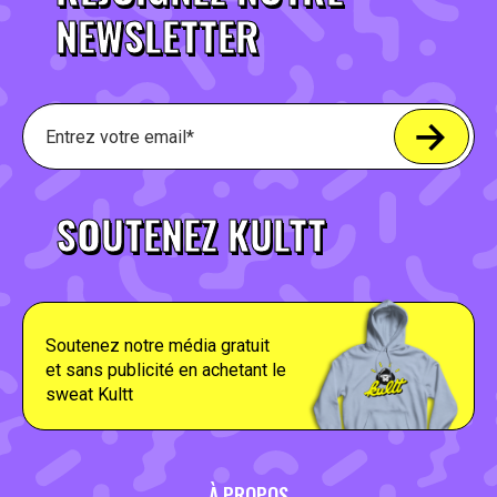
NEWSLETTER
SOUTENEZ KULTT
Soutenez notre média gratuit
et sans publicité en achetant le
sweat Kultt
À PROPOS