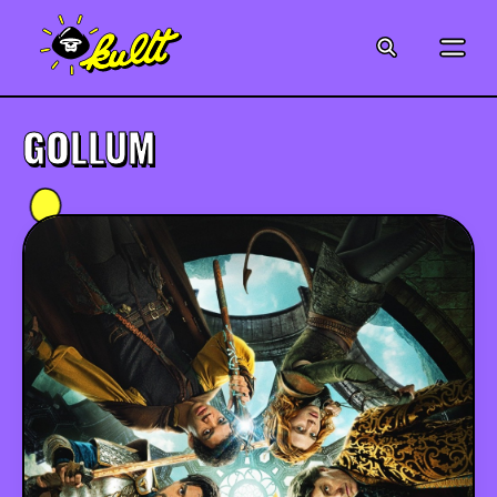
CINÉMA
SÉRIES
GOLLUM
MODE
MUSIQUE
CRÉATION
ART
JEUX-VIDÉO
VINTAGE