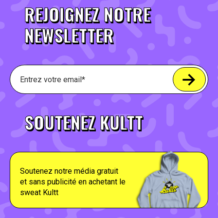
REJOIGNEZ NOTRE
NEWSLETTER
SOUTENEZ KULTT
Soutenez notre média gratuit
et sans publicité en achetant le
sweat Kultt