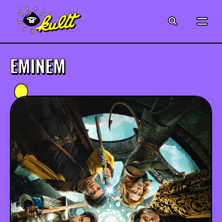
CINÉMA
SÉRIES
EMINEM
MODE
MUSIQUE
CRÉATION
ART
JEUX-VIDÉO
VINTAGE