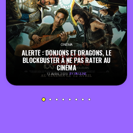
PEOPLE
FOOD
BONS PLANS
CINÉMA
ALERTE : DONJONS ET DRAGONS, LE
BLOCKBUSTER À NE PAS RATER AU
SOUTENEZ KULTT
CINÉMA
BY PAULINE
12 AVRIL 2023