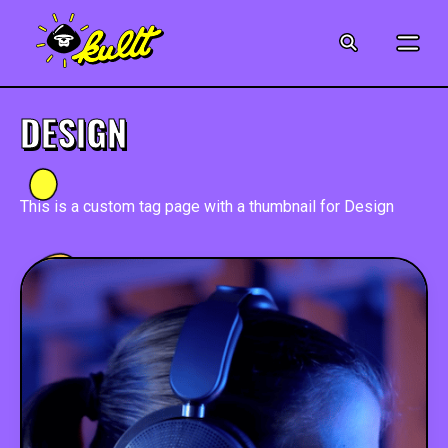
CINÉMA
SÉRIES
DESIGN
MODE
This is a custom tag page with a thumbnail for Design
MUSIQUE
CRÉATION
ART
JEUX-VIDÉO
VINTAGE