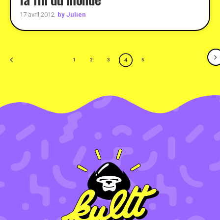
by Julien
17 avril 2012
4
1
2
3
5