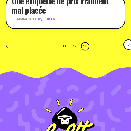
Une étiquette de prix vraiment
mal placée
by Julien
23 février 2011
13
1
…
11
12