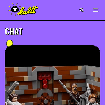
CINÉMA
SÉRIES
CHAT
MODE
MUSIQUE
CRÉATION
ART
JEUX-VIDÉO
VINTAGE