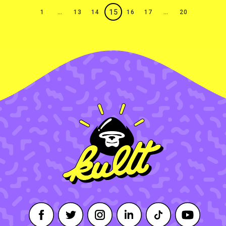
15
1
…
13
14
16
17
…
20