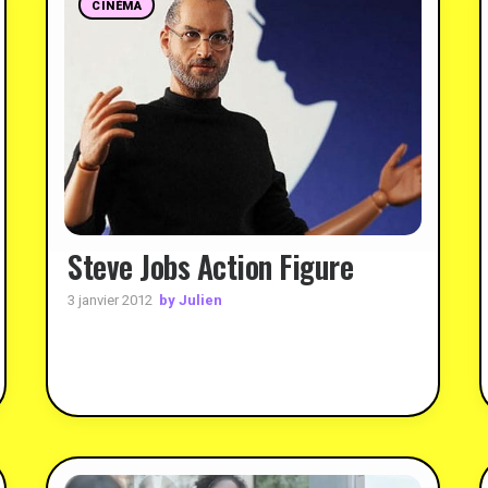
CINÉMA
Steve Jobs Action Figure
by Julien
3 janvier 2012