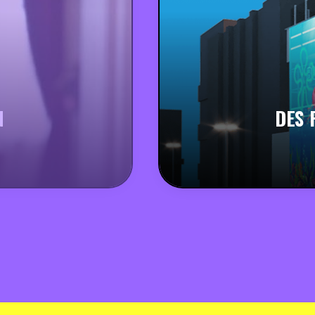
N
DES 