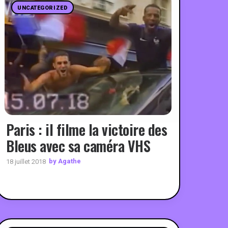
UNCATEGORIZED
Paris : il filme la victoire des
Bleus avec sa caméra VHS
by Agathe
18 juillet 2018