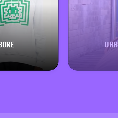
BORE
URB