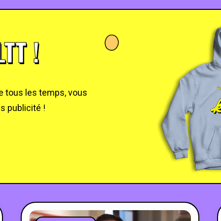
TT !
de tous les temps, vous
 publicité !