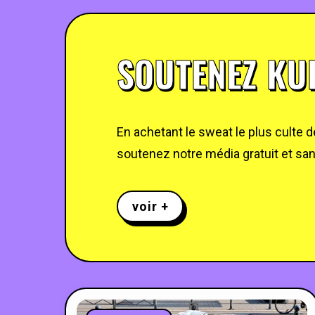
SOUTENEZ KUL
En achetant le sweat le plus culte 
soutenez notre média gratuit et sans
voir +