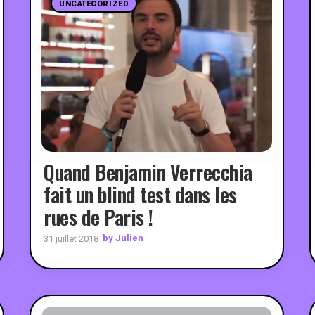
UNCATEGORIZED
Quand Benjamin Verrecchia
fait un blind test dans les
rues de Paris !
by Julien
31 juillet 2018