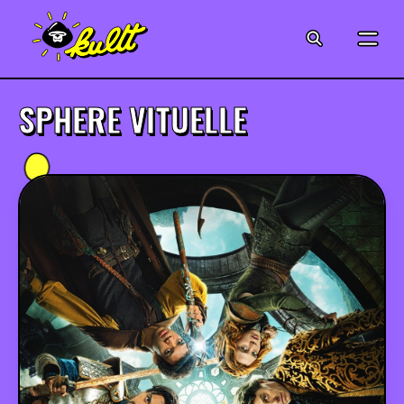
CINÉMA
SÉRIES
SPHERE VITUELLE
MODE
MUSIQUE
CRÉATION
ART
JEUX-VIDÉO
VINTAGE