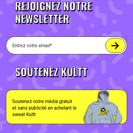
REJOIGNEZ NOTRE
NEWSLETTER
SOUTENEZ KULTT
Soutenez notre média gratuit
et sans publicité en achetant le
sweat Kultt