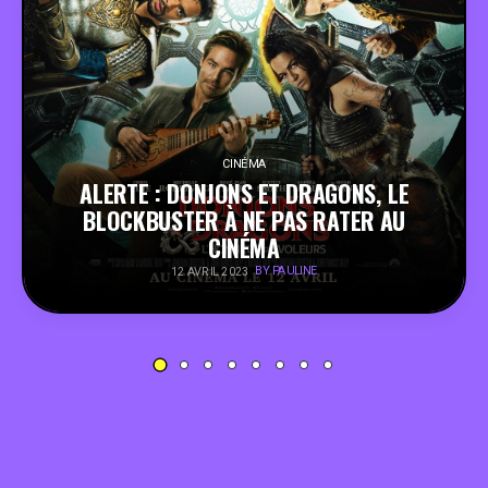
PEOPLE
FOOD
BONS PLANS
CINÉMA
ALERTE : DONJONS ET DRAGONS, LE
BLOCKBUSTER À NE PAS RATER AU
SOUTENEZ KULTT
CINÉMA
BY PAULINE
12 AVRIL 2023