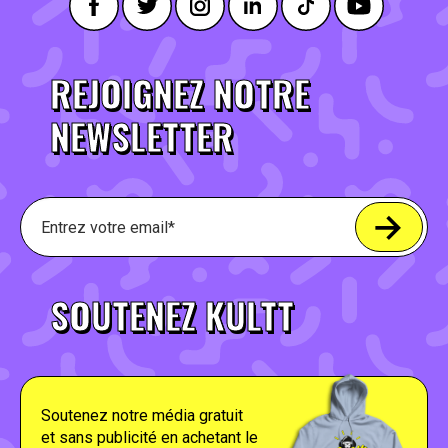
REJOIGNEZ NOTRE
NEWSLETTER
SOUTENEZ KULTT
Soutenez notre média gratuit
et sans publicité en achetant le