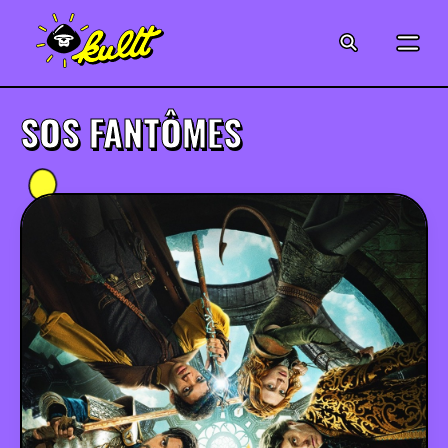
CINÉMA
SÉRIES
SOS FANTÔMES
MODE
MUSIQUE
CRÉATION
ART
JEUX-VIDÉO
VINTAGE