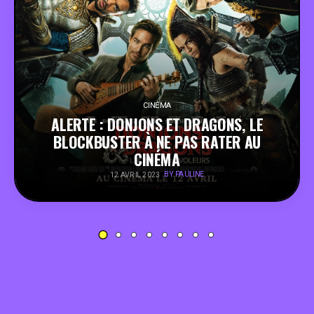
PEOPLE
FOOD
BONS PLANS
CINÉMA
ALERTE : DONJONS ET DRAGONS, LE
BLOCKBUSTER À NE PAS RATER AU
SOUTENEZ KULTT
CINÉMA
BY PAULINE
12 AVRIL 2023