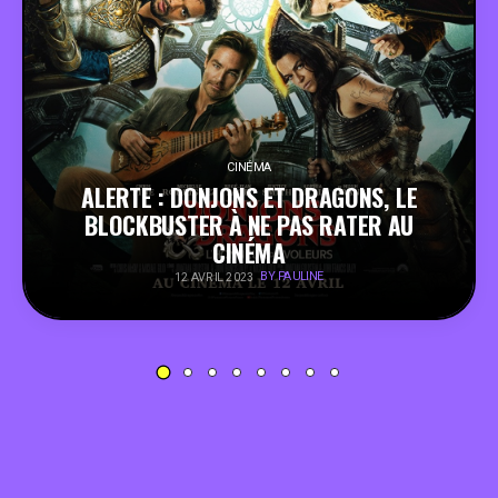
PEOPLE
FOOD
BONS PLANS
CINÉMA
ALERTE : DONJONS ET DRAGONS, LE
BLOCKBUSTER À NE PAS RATER AU
SOUTENEZ KULTT
CINÉMA
BY PAULINE
12 AVRIL 2023