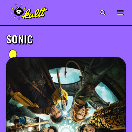
CINÉMA
SÉRIES
SONIC
MODE
MUSIQUE
CRÉATION
ART
JEUX-VIDÉO
VINTAGE