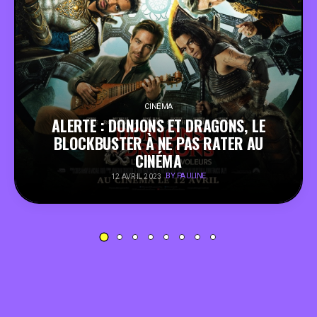
PEOPLE
FOOD
BONS PLANS
CINÉMA
ALERTE : DONJONS ET DRAGONS, LE
BLOCKBUSTER À NE PAS RATER AU
SOUTENEZ KULTT
CINÉMA
BY PAULINE
12 AVRIL 2023