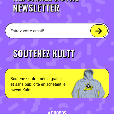
NEWSLETTER
SOUTENEZ KULTT
Soutenez notre média gratuit
et sans publicité en achetant le
sweat Kultt
À PROPOS