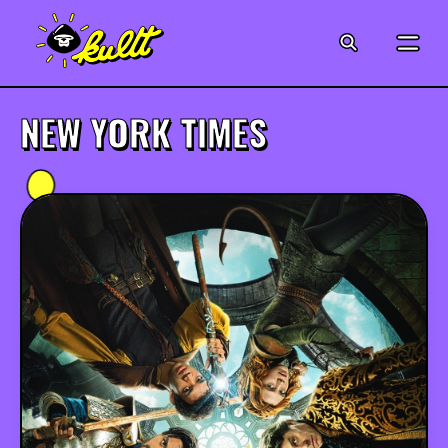
CINÉMA
SÉRIES
NEW YORK TIMES
MODE
MUSIQUE
CRÉATION
ART
JEUX-VIDÉO
VINTAGE