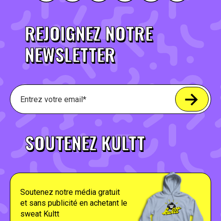
REJOIGNEZ NOTRE
NEWSLETTER
SOUTENEZ KULTT
Soutenez notre média gratuit
et sans publicité en achetant le
sweat Kultt