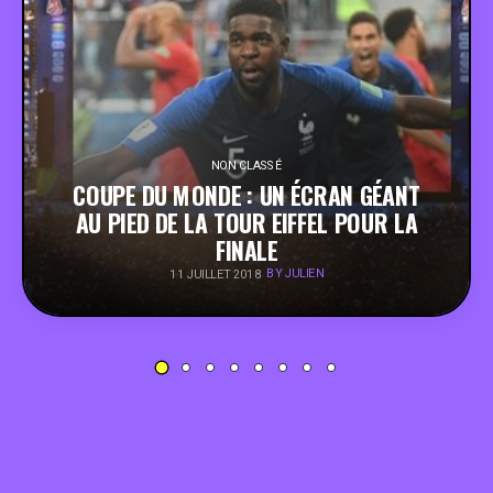
PEOPLE
FOOD
BONS PLANS
NON CLASSÉ
COUPE DU MONDE : UN ÉCRAN GÉANT
AU PIED DE LA TOUR EIFFEL POUR LA
SOUTENEZ KULTT
FINALE
BY JULIEN
11 JUILLET 2018