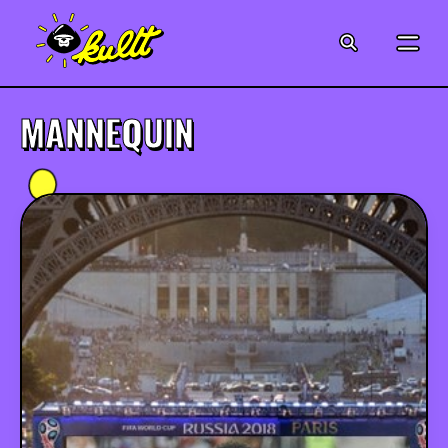
CINÉMA
SÉRIES
MANNEQUIN
MODE
MUSIQUE
CRÉATION
ART
JEUX-VIDÉO
VINTAGE