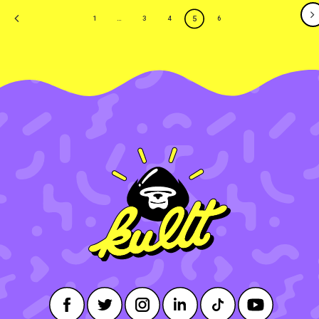
5
1
…
3
4
6