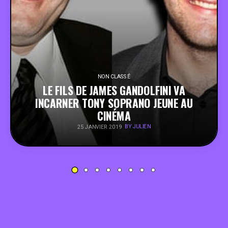
PEOPLE
FOOD
BONS PLANS
NON CLASSÉ
LE FILS DE JAMES GANDOLFINI VA
INCARNER TONY SOPRANO JEUNE AU
SOUTENEZ KULTT
CINÉMA
BY JULIEN
25 JANVIER 2019