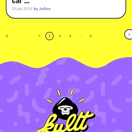
by Julien
30 juin 2014
2
1
3
4
…
6