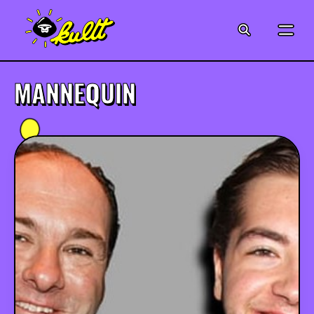
CINÉMA
SÉRIES
MANNEQUIN
MODE
MUSIQUE
CRÉATION
ART
JEUX-VIDÉO
VINTAGE