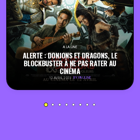
PEOPLE
FOOD
BONS PLANS
A LA UNE
ALERTE : DONJONS ET DRAGONS, LE
BLOCKBUSTER À NE PAS RATER AU
SOUTENEZ KULTT
CINÉMA
BY PAULINE
12 AVRIL 2023