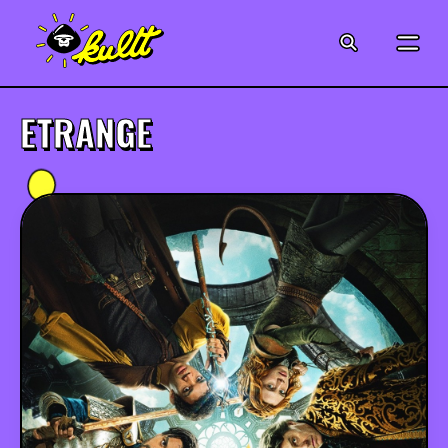
CINÉMA
SÉRIES
ETRANGE
MODE
MUSIQUE
CRÉATION
ART
JEUX-VIDÉO
VINTAGE