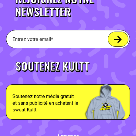
NEWSLETTER
SOUTENEZ KULTT
Soutenez notre média gratuit
et sans publicité en achetant le
sweat Kultt