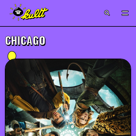
CINÉMA
SÉRIES
CHICAGO
MODE
MUSIQUE
CRÉATION
ART
JEUX-VIDÉO
VINTAGE