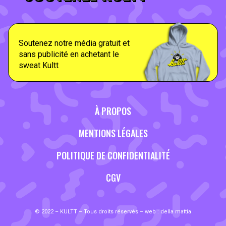
Soutenez notre média gratuit et
sans publicité en achetant le
sweat Kultt
À PROPOS
MENTIONS LÉGALES
POLITIQUE DE CONFIDENTIALITÉ
CGV
© 2022 – KULTT – Tous droits réservés – web :
della mattia