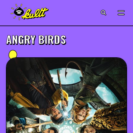
CINÉMA
SÉRIES
ANGRY BIRDS
MODE
MUSIQUE
CRÉATION
ART
JEUX-VIDÉO
VINTAGE