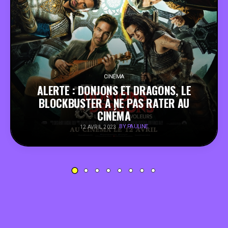
PEOPLE
FOOD
BONS PLANS
CINÉMA
ALERTE : DONJONS ET DRAGONS, LE
BLOCKBUSTER À NE PAS RATER AU
SOUTENEZ KULTT
CINÉMA
BY PAULINE
12 AVRIL 2023