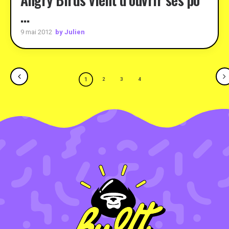
…
by Julien
9 mai 2012
1
2
3
4