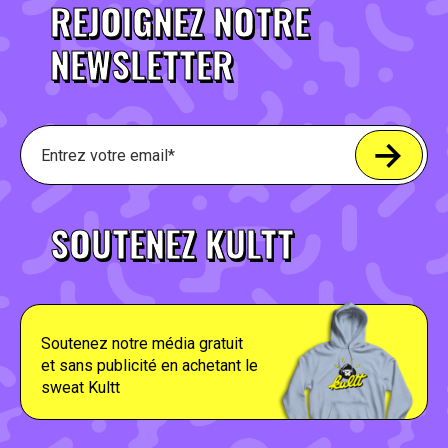
REJOIGNEZ NOTRE
NEWSLETTER
SOUTENEZ KULTT
Soutenez notre média gratuit
et sans publicité en achetant le
sweat Kultt