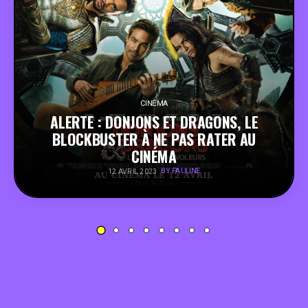
PEOPLE
FOOD
BONS PLANS
CINÉMA
ALERTE : DONJONS ET DRAGONS, LE
BLOCKBUSTER À NE PAS RATER AU
SOUTENEZ KULTT
CINÉMA
BY PAULINE
12 AVRIL 2023