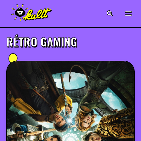
CINÉMA
SÉRIES
RÉTRO GAMING
MODE
MUSIQUE
CRÉATION
ART
JEUX-VIDÉO
VINTAGE