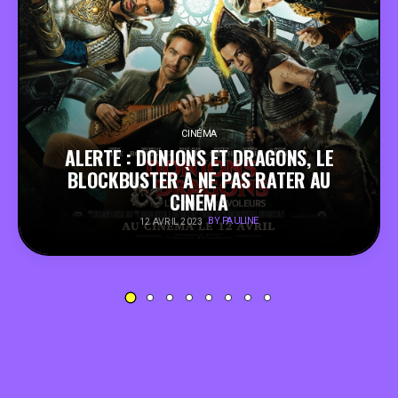
PEOPLE
FOOD
BONS PLANS
CINÉMA
ALERTE : DONJONS ET DRAGONS, LE
BLOCKBUSTER À NE PAS RATER AU
SOUTENEZ KULTT
CINÉMA
BY PAULINE
12 AVRIL 2023