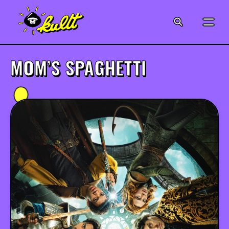
CINÉMA
SÉRIES
MOM’S SPAGHETTI
MODE
MUSIQUE
CRÉATION
ART
JEUX-VIDÉO
VINTAGE