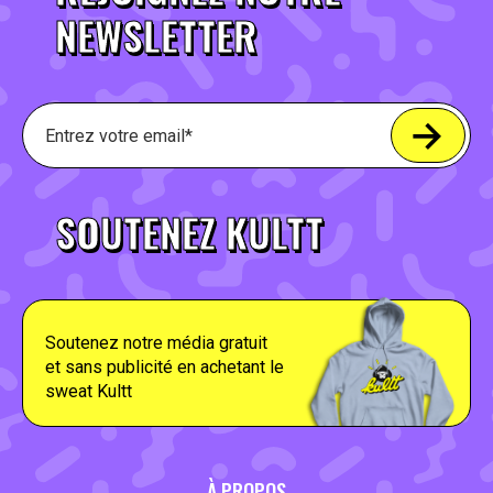
NEWSLETTER
SOUTENEZ KULTT
Soutenez notre média gratuit
et sans publicité en achetant le
sweat Kultt
À PROPOS