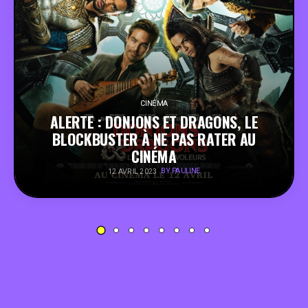
PEOPLE
FOOD
BONS PLANS
CINÉMA
ALERTE : DONJONS ET DRAGONS, LE
BLOCKBUSTER À NE PAS RATER AU
SOUTENEZ KULTT
CINÉMA
BY PAULINE
12 AVRIL 2023