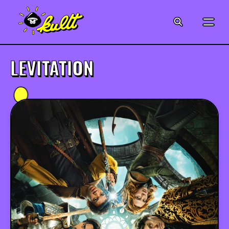
CINÉMA
SÉRIES
LEVITATION
MODE
MUSIQUE
CRÉATION
ART
JEUX-VIDÉO
VINTAGE