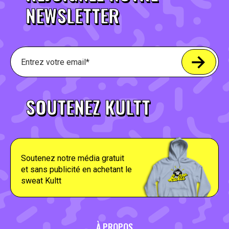
NEWSLETTER
SOUTENEZ KULTT
Soutenez notre média gratuit
et sans publicité en achetant le
sweat Kultt
À PROPOS