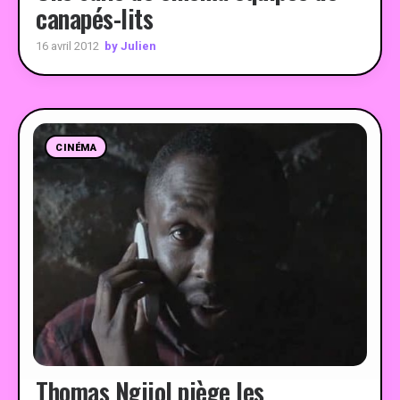
canapés-lits
by Julien
16 avril 2012
CINÉMA
Thomas Ngijol piège les