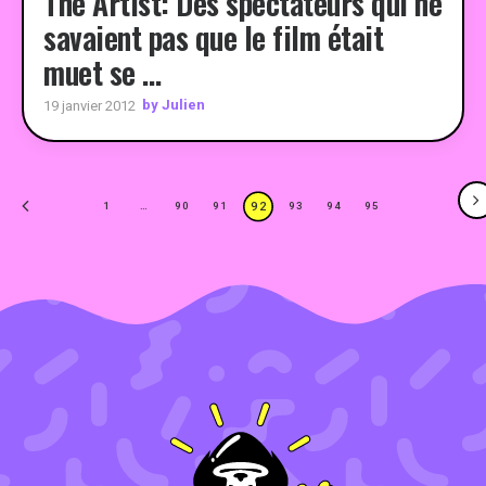
The Artist: Des spectateurs qui ne
savaient pas que le film était
muet se …
by Julien
19 janvier 2012
92
1
…
90
91
93
94
95