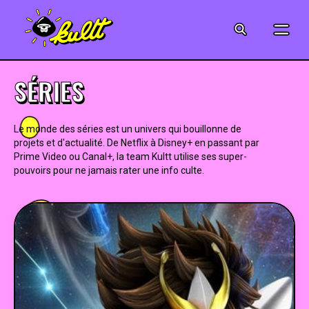
CINÉMA
SÉRIES
SÉRIES
MODE
Le monde des séries est un univers qui bouillonne de
projets et d'actualité. De Netflix à Disney+ en passant par
MUSIQUE
Prime Video ou Canal+, la team Kultt utilise ses super-
pouvoirs pour ne jamais rater une info culte.
CRÉATION
ART
JEUX-VIDÉO
VINTAGE