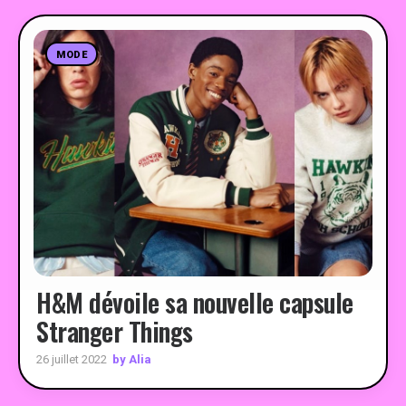
PEOPLE
MODE
FOOD
BONS PLANS
SOUTENEZ KULTT
H&M dévoile sa nouvelle capsule
Stranger Things
by Alia
26 juillet 2022