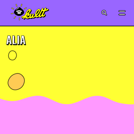
CINÉMA
SÉRIES
ALIA
MODE
MUSIQUE
CRÉATION
ART
JEUX-VIDÉO
VINTAGE