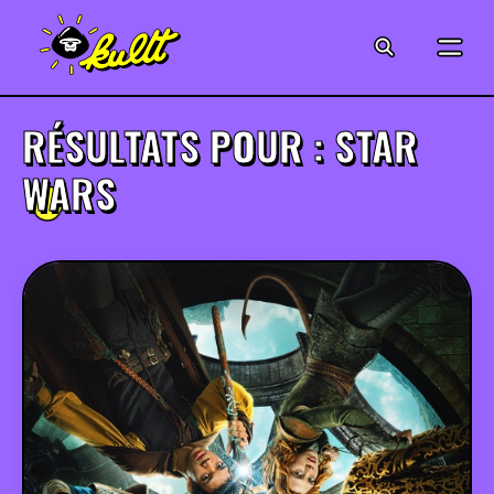
CINÉMA
SÉRIES
RÉSULTATS POUR : STAR
MODE
WARS
MUSIQUE
CRÉATION
ART
JEUX-VIDÉO
VINTAGE