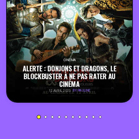
PEOPLE
FOOD
BONS PLANS
CINÉMA
SOUTENEZ KULTT
ALERTE : DONJONS ET DRAGONS, LE
BLOCKBUSTER À NE PAS RATER AU
CINÉMA
BY PAULINE
12 AVRIL 2023