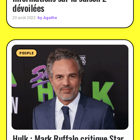
dévoilées
by Agathe
23 août 2022
PEOPLE
Hulk : Mark Ruffalo critique Star