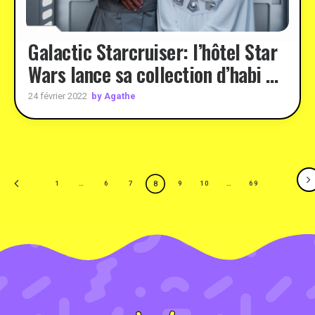
Galactic Starcruiser: l’hôtel Star
Wars lance sa collection d’habi …
by Agathe
24 février 2022
8
1
…
6
7
9
10
…
69